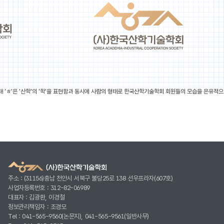
형태 'ㅎ'은 '산학'의 '학'을 표현함과 동시에 사람의 형태로 한국산학기술학회 회원들의 모습을 은유적으
주소 : (31156)충남 천안시 서북구 불당25로 138 선우프라자(607호)
사업자등록번호 : 312-82-06989
대표자 : 김광환, 이경철
정보관리책임자 : 조경모
Tel : 041-565-9560(논문지), 041-565-9561(일반사무)